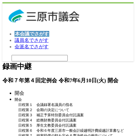
本会議でさがす
議員名でさがす
会派名でさがす
録画中継
令和７年第４回定例会 令和7年6月10日(火) 開会
開会
開会
日程第１ 会議録署名議員の指名
日程第２ 会期の決定について
日程第３ 補正予算特別委員会付託議案
日程第４ 総務財務委員会付託議案
日程第５ 厚生文教委員会付託議案
日程第６ 令和６年度三原市一般会計繰越明許費繰越計算書など
日程第７ 損害賠償の額を定める専決処分の報告について