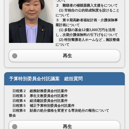
ついて
２ 難聴者の補聴器購入支援をについて
(1) 市独自の公的助成制度を設けること
について
３ 第９期高齢者福祉計画・介護保険事
業計画について
(1) 多額の基金12億3,000万円を活用
し，次期介護保険料の引下げをについて
(2) 特別養護老人ホームなど，施設整備
について
再生
予算特別委員会付託議案 総括質問
日程第２ 総務財務委員会付託案件
日程第３ 厚生文教委員会付託案件
日程第４ 経済建設委員会付託案件
日程第５ 補正予算特別委員会付託案件
日程第６ 財産の処分価格を変更する専決処分の報告について
散会
再生