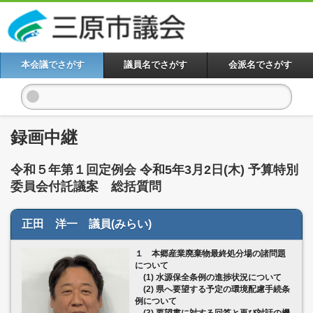
本会議でさがす
議員名でさがす
会派名でさがす
録画中継
令和５年第１回定例会 令和5年3月2日(木) 予算特別
委員会付託議案 総括質問
正田 洋一 議員(みらい)
１ 本郷産業廃棄物最終処分場の諸問題
について
(1) 水源保全条例の進捗状況について
(2) 県へ要望する予定の環境配慮手続条
例について