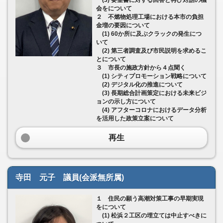
(3) 要望書に対する回答と再び対話の機
会をについて
２ 不燃物処理工場における本市の負担
金増の要因について
(1) 60か所に及ぶクラックの発生につ
いて
(2) 第三者調査及び市民説明を求めるこ
とについて
３ 市長の施政方針から４点聞く
(1) シティプロモーション戦略について
(2) デジタル化の推進について
(3) 長期総合計画策定における未来ビジ
ョンの示し方について
(4) アフターコロナにおけるデータ分析
を活用した政策立案について
再生
寺田 元子 議員(会派無所属)
１ 住民の願う高潮対策工事の早期実現
をについて
(1) 松浜２工区の埋立ては中止すべきに